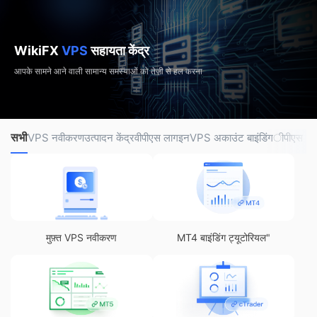
WikiFX
VPS
सहायता केंद्र
आपके सामने आने वाली सामान्य समस्याओं को तेज़ी से हल करना
सभी
VPS नवीकरण
उत्पादन केंद्र
वीपीएस लागइन
VPS अकाउंट बाइंडिंग
ीपीएस सं
मुफ़्त VPS नवीकरण
MT4 बाइंडिंग ट्यूटोरियल"