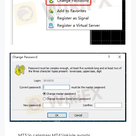
MT5'in çalışması MT4'ünkiyle aynıdır.