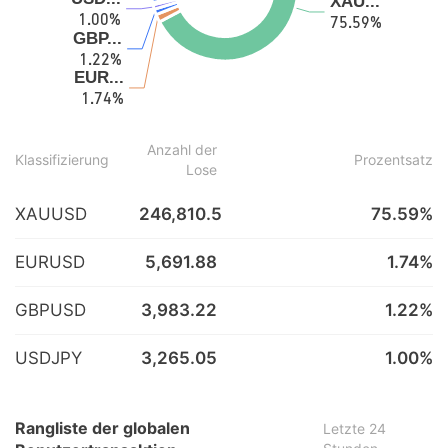
Anzahl der
Klassifizierung
Prozentsatz
Lose
XAUUSD
246,810.5
75.59%
EURUSD
5,691.88
1.74%
GBPUSD
3,983.22
1.22%
USDJPY
3,265.05
1.00%
Rangliste der globalen
Letzte 24