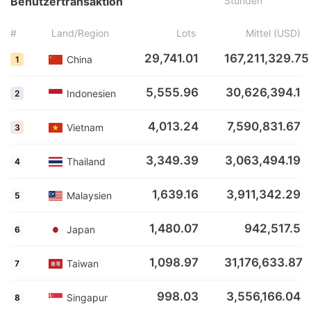
Benutzertransaktion
Stunden
#
Land/Region
Lots
Mittel (USD)
29,741.01
167,211,329.75
China
1
5,555.96
30,626,394.1
Indonesien
2
4,013.24
7,590,831.67
Vietnam
3
3,349.39
3,063,494.19
Thailand
4
1,639.16
3,911,342.29
Malaysien
5
1,480.07
942,517.5
Japan
6
1,098.97
31,176,633.87
Taiwan
7
998.03
3,556,166.04
Singapur
8