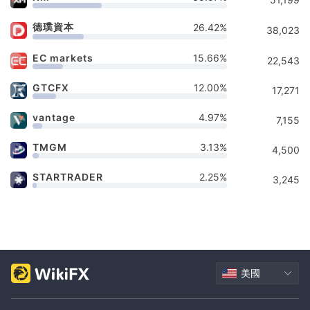
德璞資本
26.42%
38,023
EC markets
15.66%
22,543
GTCFX
12.00%
17,271
vantage
4.97%
7,155
TMGM
3.13%
4,500
STARTRADER
2.25%
3,245
美國