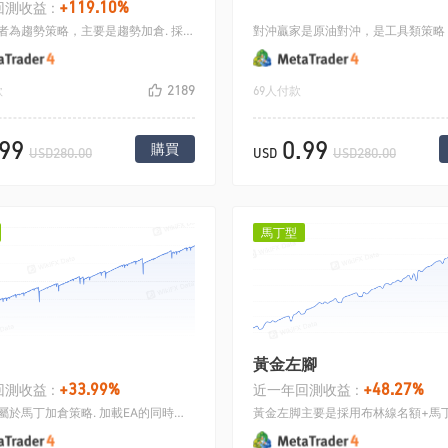
+119.10%
測收益 :
深度交易者為趨勢策略，主要是趨勢加倉. 採用均線和K線形態突破共同做開倉訊號，開倉之後盈利加倉，採用總體金額盈利平倉.
2189
款
69人付款
.99
0.99
購買
USD280.00
USD
USD280.00
馬丁型
黃金左腳
+33.99%
+48.27%
測收益 :
近一年回測收益 :
取款機是屬於馬丁加倉策略. 加載EA的同時會開多空雙向，分別設定盈利，如果如果方向做反了虧損則加倍加倉，加倉之後設定一個所有同方向單子的止盈，到了平倉，然後再開這方向的單子.