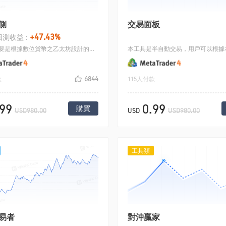
側
交易面板
+47.43%
測收益 :
本策略主要是根據數位貨幣之乙太坊設計的趨勢策略，採用的主要指標是MACD和移動止損.
6844
款
115人付款
.99
0.99
購買
USD980.00
USD
USD980.00
工具類
易者
對沖贏家