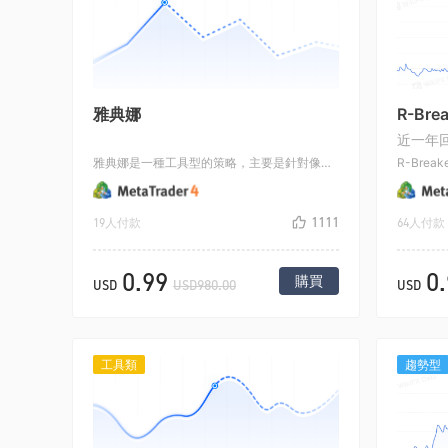
雅典娜
R-Brea
近一年回
雅典娜是一種工具型的策略，主要是針對像非農這樣的大行情來設計的，大行情出現的時候要麼向上，要麼向下，這個時候上下各自掛一張單子，上面順勢掛多單，下麵順勢掛空單，這樣大行情來了總會成交一個方向的單子，這樣成交的單子通過行情的慣性就能賺這種大行情的錢
1111
19人付款
64人付款
0.99
0
購買
USD
USD980.00
USD
工具類
趨勢型