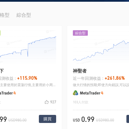
格型
綜合型
綜合型
下
神聖者
+115.90%
+261.86%
測收益 :
近一年回測收益 :
馬丁策略,主要使用於震蕩行情,主要用於小周期小震蕩行情,不停的來回交易,積少成多.
927
款
103人付款
.99
0.99
購買
USD980.00
USD
USD980.00