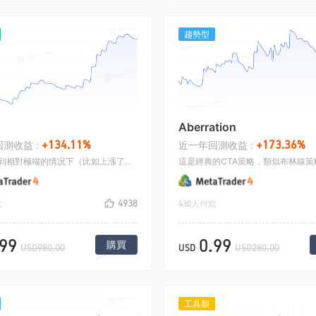
趨勢型
Aberration
+134.11%
+173.36%
測收益 :
近一年回測收益 :
在行情走到相對極端的情况下（比如上漲了一大段行情的情况下）， 由於市場是多空博弈性的，行情反轉，掉頭向下的概率是很大的，此策略會在這個時候去做空，往往是可以獲得較高的勝率和盈虧比.
4938
款
430人付款
.99
0.99
購買
USD980.00
USD
USD280.00
工具類