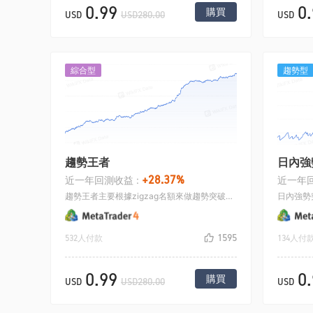
0.99
0
購買
USD
USD280.00
USD
綜合型
趨勢型
趨勢王者
日內強
+28.37%
近一年回測收益 :
近一年回
趨勢王者主要根據zigzag名額來做趨勢突破的行情，在名額的前高點掛多，名額的前低點掛空，預設定一個初始止損，成交後採用移動止損成交.
1595
532人付款
134人付
0.99
0
購買
USD
USD280.00
USD