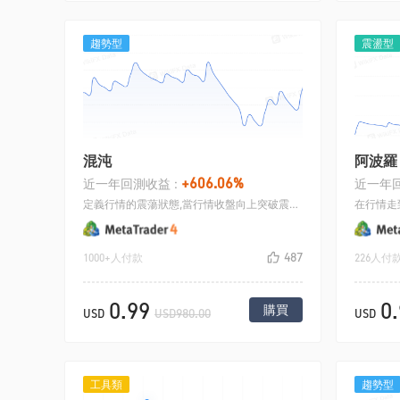
趨勢型
震盪型
混沌
阿波羅
+606.06%
近一年回測收益 :
近一年回
定義行情的震蕩狀態,當行情收盤向上突破震蕩行情的上軌，或者跌破震蕩行情下軌,都是一個比較好的關鍵交易點位,此時部分趨勢品種可以打出較好盈虧比的收益.
487
1000+人付款
226人付
0.99
0
購買
USD
USD980.00
USD
工具類
趨勢型