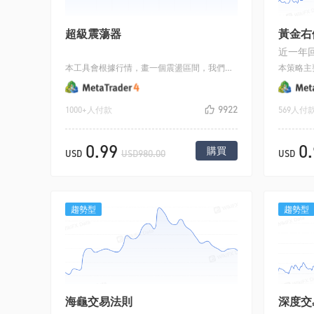
超級震蕩器
黃金右
近一年回
本工具會根據行情，畫一個震盪區間，我們可以根據震盪的區間，指導我們來做交易，既可以做突破趨勢行情（突破高低點），也可以做震盪的高拋低吸行情.
9922
1000+人付款
569人付
0.99
0
購買
USD
USD980.00
USD
趨勢型
趨勢型
海龜交易法則
深度交