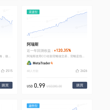
震盪型
阿瑞斯
+120.35%
近一年回測收益 :
這是經典的CTA策略，類似布林線策略，做趨勢行情，突破震盪區間買入，如果行情繼續走就一直持有，直到做多跌破布林線中線，或者做空收盤漲過布林線中軌才會平倉.
阿瑞斯使用CCI名額背離做交易，背離是指行情的數值創新低，名額的數值不創新低為出現在底部的底背離，或者行情的數值創新高，名額的數值不創新高為出現在頂部的頂背離，這就是所謂的背離，背離形成，是預估行情已經到極端情况即將走要反向走的時候，當行情在底部背離的時候做多， 行情在頂部背離的時候做空.
2515
2626
68人付款
0.99
購買
購買
USD
USD280.00
趨勢型