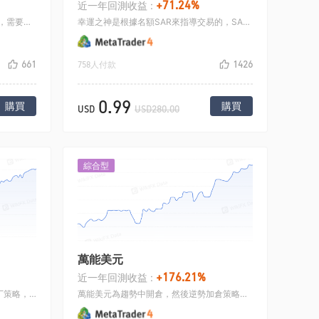
+71.24%
近一年回測收益 :
對沖贏家是原油對沖，是工具類策略，需要自己手工修改參數的，對沖策略主要是根據相關性比較强的品種的，相關性走勢，當他們的價格只差偏離一個正常區間的時候，一個做多，一個做空，當價格回檔的時候就可以賺錢.
幸運之神是根據名額SAR來指導交易的，SAR屬於趨勢名額，設定好止損，在大行情中表現可以拿住較大的利潤.
661
1426
758人付款
0.99
購買
購買
USD
USD280.00
綜合型
萬能美元
+176.21%
近一年回測收益 :
黃金左脚主要是採用布林線名額+馬丁策略，主要是在行情的相對高點做空，相對低點做多，虧損之後加倉，加倉之後統一止盈出場.
萬能美元為趨勢中開倉，然後逆勢加倉策略，開倉採用均線和KD共同確認，開倉之後虧損加倉，多張單子的情况下，微盈利即平倉.