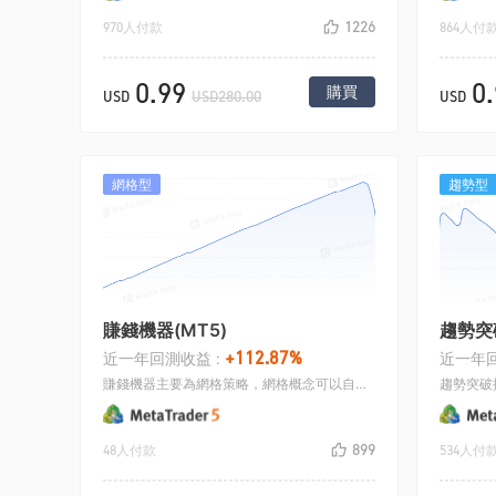
1226
970人付款
864人付
0.99
0
購買
USD
USD280.00
USD
網格型
趨勢型
賺錢機器(MT5)
趨勢突
+112.87%
近一年回測收益 :
近一年回
賺錢機器主要為網格策略，網格概念可以自行穀歌蒐索，策略開倉是兩均線死叉多，金叉做多，然後不斷的布網格子，止盈可自己設定.無止損，可根據經驗自行調節網格空間.
899
48人付款
534人付