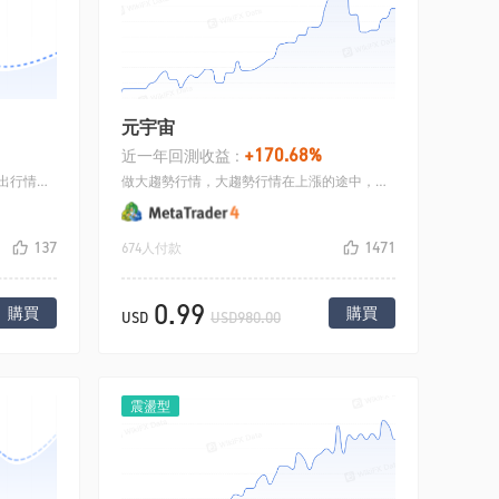
元宇宙
+170.68%
近一年回測收益 :
本工具是一個名額，可以有效的標識出行情的壓力線位置和支撐線位置，支撐線：行情跌至某一價位時，多頭的認為有利可圖，大量買進標的，使價格不再下跌，甚至出現回升趨勢。 價格下跌時的關卡稱為支撐線。 壓力線（resistance line）又稱為阻力線。 當價格上漲到某價位附近時，股價會停止上漲，甚至回落，這是因為空方在此拋出造成的。
做大趨勢行情，大趨勢行情在上漲的途中，並不是一蹴而就的，而是向上走3步，回撤兩步，當回檔的時候我們去做回檔，當行情走持續性的時候，我們在回檔的時候做的單子就會有較大的盈利.
137
1471
674人付款
0.99
購買
購買
USD
USD980.00
震盪型