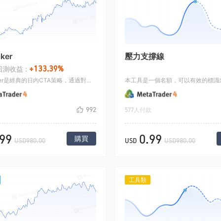
ker
壓力支撐線
+133.39%
測收益 :
R-Breaker是經典的日內CTA策略，通過對昨日的行情的總結得出一個突破區間和震盪區間值，更多詳情可以自行互聯網蒐索，本策略既可以做突破，也可以做行情的反轉，通過行情變化不斷的轉換信號來適應行情.
992
577人付款
.99
0.99
購買
USD980.00
USD
USD980.00
工具類