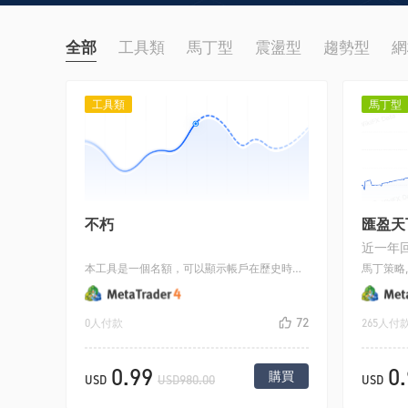
全部
工具類
馬丁型
震盪型
趨勢型
網
工具類
馬丁型
不朽
匯盈天
近一年回
本工具是一個名額，可以顯示帳戶在歷史時間上淨值變化圖和所有歷史訂單的開平倉位置和連線圖
72
0人付款
265人付
0.99
0
購買
USD
USD980.00
USD