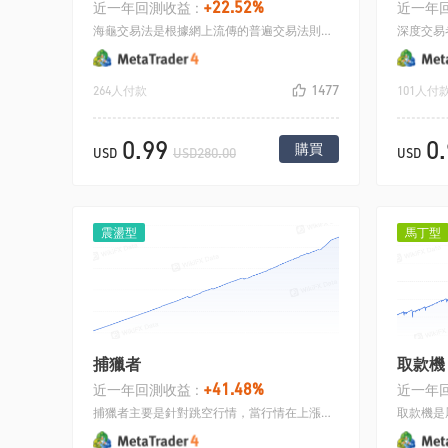
+22.52%
近一年回測收益 :
近一年回
海龜交易法是根據網上流傳的普遍交易法則，海龜交易法則是屬於經典的策略，此法則網上比較普遍解釋，主要是趨勢策略，思路為均線上開多，均線下開空，行情下穿均線平倉
1477
264人付款
101人付
0.99
0
購買
USD
USD280.00
USD
震盪型
馬丁型
捕獵者
取款機
+41.48%
近一年回測收益 :
近一年回
捕獵者主要是針對跳空行情，當行情在上漲途中忽然有一個較大的瞬間上漲，策略預判會有大行情，這時候策略會去做多，在設定一個小止盈，大止損，這樣勝率就會很高.