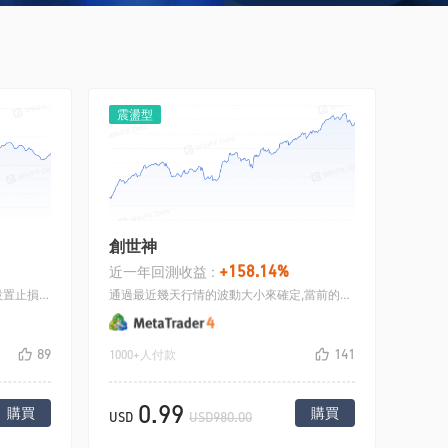
震盪型
創世神
+158.14%
近一年回測收益 :
做大行情的預期;即使方向錯誤,可以設置止損,在止損未達到之前也可以通過幾次加倉來解決開倉位置不精確的問題
通過最近幾天行情的波動大小來確定,當前的行情波動區間,高位平多開空,低位平空開多,如此來回做震蕩
89
141
1000+人付款
0.99
購買
購買
USD
USD980.00