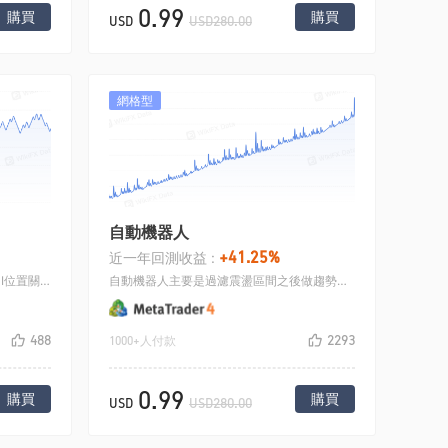
0.99
購買
購買
USD
USD280.00
網格型
自動機器人
+41.25%
近一年回測收益 :
神級策略主要是根據兩均線排列和RSI位置關係開倉，小均線在大均線之上，並且RSI在50以下轉頭向上的時候開多，做空相反，通過止損止盈平倉.
自動機器人主要是過濾震盪區間之後做趨勢，比如黃金價格在1550和1500之間做震盪，策略會在1500做空，1550做多，虧損之後下一單加碼做單，直到盈利或者來回多次交易
488
2293
1000+人付款
0.99
購買
購買
USD
USD280.00