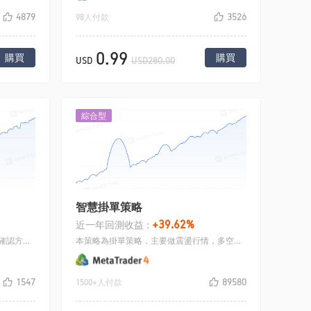
4879
3526
98人付款
0.99
購買
購買
USD
USD280.00
綜合型
智慧掛單策略
+39.62%
近一年回測收益 :
本策略主要是馬丁思路，採用均線來確認方向. 均線向上開多，向下開空，開倉之後採用加倉加碼的管道，止盈採用統一設定止盈出場.
本策略為掛單策略，主要做震盪行情，多空同時持倉開倉多張單子，震盪行情下，單子會來回止盈. 可以根據行情的大小設定參數.
1547
89580
1500+人付款