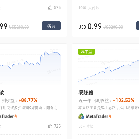
575
款
1000+人付款
.99
0.99
購買
USD280.00
USD
USD280.00
馬丁型
破
易賺錢
+88.77%
+102.53%
測收益 :
近一年回測收益 :
趨勢突破採用突破多少週期K線開倉，開倉之後設定一個初始止損，採用不斷的移動止損來平倉，本策略在大趨勢行情中盈利客觀，比如道瓊指數.
725
款
56人付款