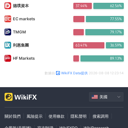
德璞資本
37.44%
62.56%
EC markets
77.55%
TMGM
79.17%
利惠集團
63.41%
36.59%
HF Markets
89.13%
數據由
WikiFX Data提供
2026-08-08 12:23:14
美國
|
|
|
|
|
關於我們
風險提示
使用條款
隱私聲明
搜索調用
|
|
|
企業版(天眼號)
官方驗證
WikiEXPO
WikiResearch