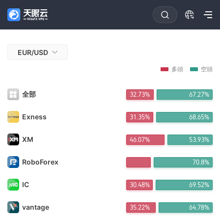
EUR/USD
多頭
空頭
全部
32.73%
67.27%
Exness
31.35%
68.65%
XM
46.07%
53.93%
RoboForex
70.8%
IC
30.48%
69.52%
vantage
35.22%
64.78%